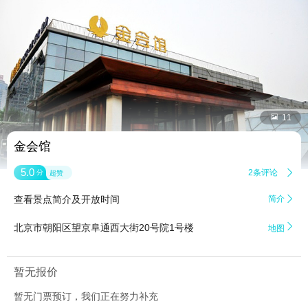


11
金会馆
5.0
2条评论

分
超赞
查看景点简介及开放时间
简介


北京市朝阳区望京阜通西大街20号院1号楼
地图
暂无报价
暂无门票预订，我们正在努力补充