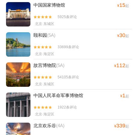
15
中国国家博物馆
¥
起
5925条评论


北京·东城区
30
颐和园
(5A)
¥
起
33699条评论


北京·海淀区
112
故宫博物院
(5A)
¥
起
54105条评论


北京·东城区
1
中国人民革命军事博物馆
¥
起
1922条评论


北京·海淀区
339
北京欢乐谷
(4A)
¥
起