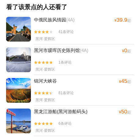
看了该景点的人还看了
39.9
中俄民族风情园
(4A)
¥
起
41条评论


黑河·爱辉区
0
黑河市瑷珲历史陈列馆
(4A)
¥
起
1条评论


黑河·爱辉区
45
锦河大峡谷
¥
起
81条评论


黑河·爱辉区
50
黑龙江游船(黑河游船码头)
¥
起
6条评论


黑河·爱辉区