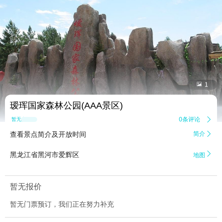


1
瑷珲国家森林公园(AAA景区)
0条评论

暂无点评
查看景点简介及开放时间
简介


黑龙江省黑河市爱辉区
地图
暂无报价
暂无门票预订，我们正在努力补充