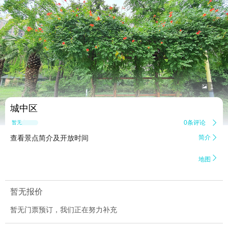


1
城中区
0条评论

暂无点评
查看景点简介及开放时间
简介


地图
暂无报价
暂无门票预订，我们正在努力补充