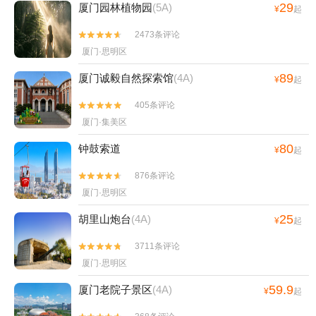
29
厦门园林植物园
(5A)
¥
起
2473条评论


厦门·思明区
89
厦门诚毅自然探索馆
(4A)
¥
起
405条评论


厦门·集美区
80
钟鼓索道
¥
起
876条评论


厦门·思明区
25
胡里山炮台
(4A)
¥
起
3711条评论


厦门·思明区
59.9
厦门老院子景区
(4A)
¥
起