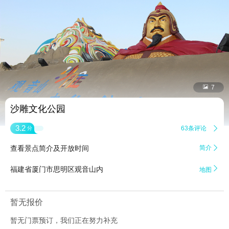


7
沙雕文化公园
3.2
63条评论

分
查看景点简介及开放时间
简介


福建省厦门市思明区观音山内
地图
暂无报价
暂无门票预订，我们正在努力补充