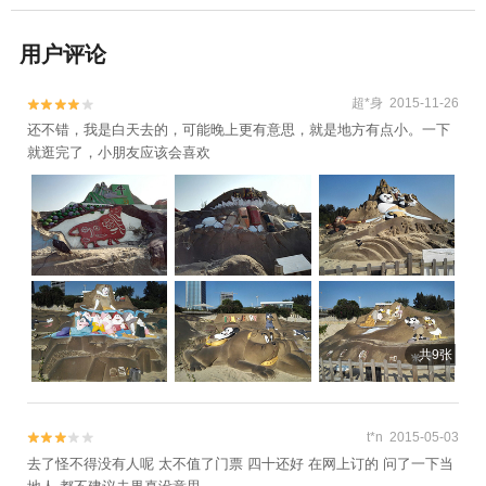
用户评论
超*身 2015-11-26


还不错，我是白天去的，可能晚上更有意思，就是地方有点小。一下
就逛完了，小朋友应该会喜欢
共9张
t*n 2015-05-03


去了怪不得没有人呢 太不值了门票 四十还好 在网上订的 问了一下当