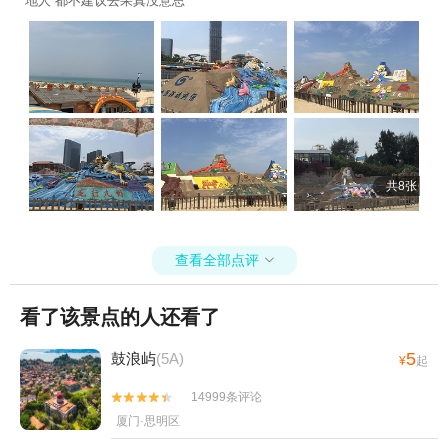
地人 都不建议去果真没意思
共8张
查看全部点评

看了该景点的人还看了
5
鼓浪屿
(5A)
¥
起
14999条评论


厦门·思明区