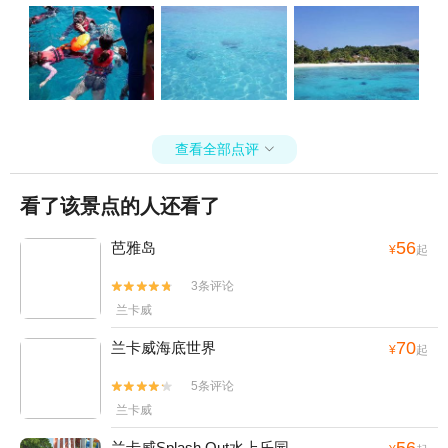
查看全部点评

看了该景点的人还看了
56
芭雅岛
¥
起
3条评论


兰卡威
70
兰卡威海底世界
¥
起
5条评论


兰卡威
56
兰卡威Splash Out水上乐园