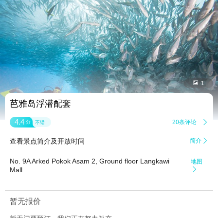


1
芭雅岛浮潜配套
4.4
20条评论

分
不错
查看景点简介及开放时间
简介

No. 9A Arked Pokok Asam 2, Ground floor Langkawi
地图
Mall

暂无报价