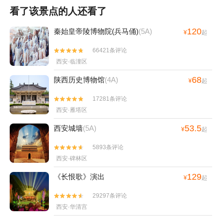
看了该景点的人还看了
120
秦始皇帝陵博物院(兵马俑)
(5A)
¥
起
66421条评论


西安·临潼区
68
陕西历史博物馆
(4A)
¥
起
17281条评论


西安·雁塔区
53.5
西安城墙
(5A)
¥
起
5893条评论


西安·碑林区
129
《长恨歌》演出
¥
起
29297条评论


西安·华清宫