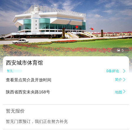


5
西安城市体育馆
0条评论

暂无点评
查看景点简介及开放时间
简介


陕西省西安未央路168号
地图
暂无报价
暂无门票预订，我们正在努力补充