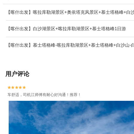
【喀什出发】喀拉库勒湖景区+奥依塔克风景区+慕士塔格峰+白沙
【喀什出发】白沙湖景区+喀拉库勒湖景区+慕士塔格峰1日游
【喀什出发】慕士塔格峰-喀拉库勒湖景区+慕士塔格峰+白沙山-
用户评论


车舒适，司机江师傅有耐心好沟通！推荐！