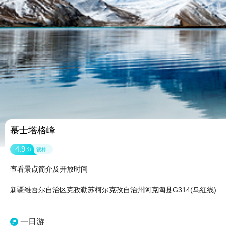
慕士塔格峰
4.9
分
很棒
查看景点简介及开放时间
新疆维吾尔自治区克孜勒苏柯尔克孜自治州阿克陶县G314(乌红线)
一日游