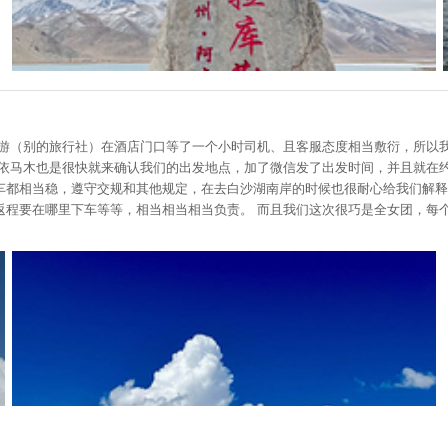
日游（别的旅行社）在酒店门口等了一个小时司机、且客服态度相当敷衍，所以
傅依马木也是很快就来确认我们的出发地点，加了微信发了出发时间，并且就在
开车都相当稳，遵守交规和其他规定，在去白沙湖南岸的时候也很耐心给我们解
程要在哪里下车等等，相当相当相当负责。 而且我们这次很巧是全女团，每个