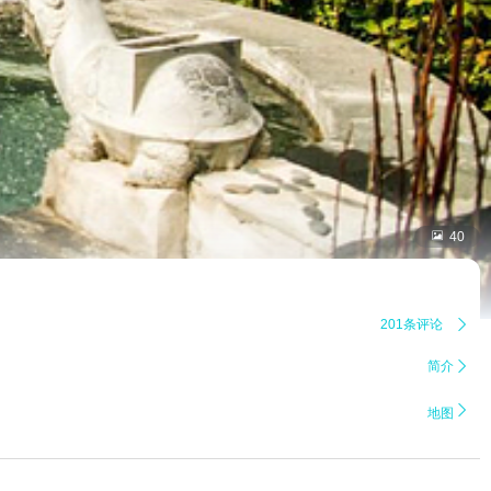

40
201条评论

简介


地图