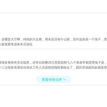
，这哪是大厅啊，纯纯的大走廊，周末还没有什么呢，室外温泉就一个池子，里
大家慎重考虑来本店游玩
露很多角铁有安全隐患，还有自助餐26元里面就那七八个菜基本都是喂兔子菜
午三点很多有课还在戏水工作人员居然把拖鞋都收走了，园区里地面到处都是类
查看全部点评
