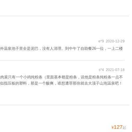
e*9 2020-12-29
外温泉池子里全是泥巴，没有人清理。到中午了自助餐26一位，一上二楼
s*4 2021-07-18
，肉菜只有一个小鸡炖粉条（里面基本都是粉条，说他是粉条炖粉条一点不
似指压板的塑料，那是一个酸爽，谁想遭罪那你就去大顶子山泡温泉吧！
127
¥
起