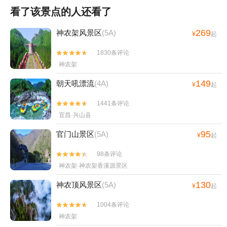
看了该景点的人还看了
269
神农架风景区
(5A)
¥
起
1830条评论


神农架
149
朝天吼漂流
(4A)
¥
起
1441条评论


宜昌·兴山县
95
官门山景区
(5A)
¥
起
98条评论


神农架·神农架香溪源景区
130
神农顶风景区
(5A)
¥
起
1004条评论


神农架