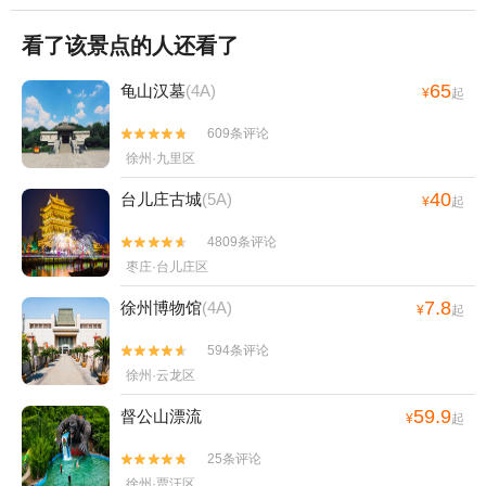
看了该景点的人还看了
65
龟山汉墓
(4A)
¥
起
609条评论


徐州·九里区
40
台儿庄古城
(5A)
¥
起
4809条评论


枣庄·台儿庄区
7.8
徐州博物馆
(4A)
¥
起
594条评论


徐州·云龙区
59.9
督公山漂流
¥
起
25条评论


徐州·贾汪区