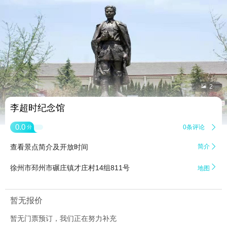


2
李超时纪念馆
0.0
0条评论

分
查看景点简介及开放时间
简介


徐州市邳州市碾庄镇才庄村14组811号
地图
暂无报价
暂无门票预订，我们正在努力补充