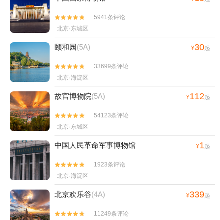
5941条评论


北京·东城区
30
颐和园
(5A)
¥
起
33699条评论


北京·海淀区
112
故宫博物院
(5A)
¥
起
54123条评论


北京·东城区
1
中国人民革命军事博物馆
¥
起
1923条评论


北京·海淀区
339
北京欢乐谷
(4A)
¥
起
11249条评论

