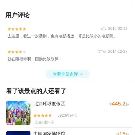
用户评论
s*y 2015-03-12


去这里，看过一次话剧，也有电影播放，算是比较小的电影院。
文*豆 2014-12-27


就在隆福寺啊，团购比较划算…
查看全部点评

看了该景点的人还看了
445.2
北京环球度假区
¥
起
3923条评论


北京·通州区
15
中国国家博物馆
¥
起