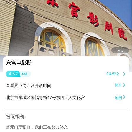


6
东宫电影院
4.5
2条评论

分
不错
查看景点简介及开放时间
简介


北京市东城区隆福寺街47号东四工人文化宫
地图
暂无报价
暂无门票预订，我们正在努力补充