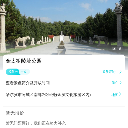


18
金太祖陵址公园
3.9
0条评论

分
一般
查看景点简介及开放时间
简介


哈尔滨市阿城区南郊2公里处(金源文化旅游区内)
地图
暂无报价
暂无门票预订，我们正在努力补充