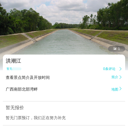


1
洪潮江
0条评论

暂无点评
查看景点简介及开放时间
简介


广西南部北部湾畔
地图
暂无报价
暂无门票预订，我们正在努力补充