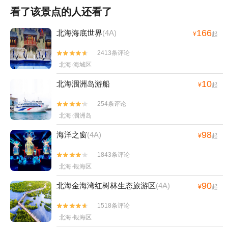
看了该景点的人还看了
166
北海海底世界
(4A)
¥
起
2413条评论


北海·海城区
10
北海涠洲岛游船
¥
起
254条评论


北海·涠洲岛
98
海洋之窗
(4A)
¥
起
1843条评论


北海·银海区
90
北海金海湾红树林生态旅游区
(4A)
¥
起
1518条评论


北海·银海区