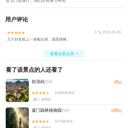
暂无门票预订，我们正在努力补充
用户评论
C*g 2015-05-29


几个好友租上一条船出海，感觉很棒。
查看全部点评

看了该景点的人还看了
5
鼓浪屿
(5A)
¥
起
14999条评论


厦门·思明区
29
厦门园林植物园
(5A)
¥
起
2473条评论

