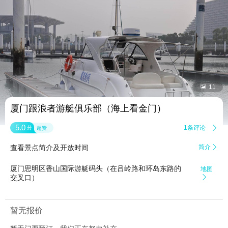


11
厦门跟浪者游艇俱乐部（海上看金门）
5.0
1条评论

分
超赞
查看景点简介及开放时间
简介

厦门思明区香山国际游艇码头（在吕岭路和环岛东路的
地图
交叉口）

暂无报价