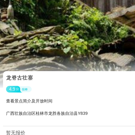
龙脊古壮寨
4.9
分
很棒
查看景点简介及开放时间
广西壮族自治区桂林市龙胜各族自治县Y839
暂无报价