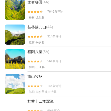
龙脊梯田
(4A)
7646条评论


桂林·龙胜县
桂林猫儿山
(4A)
314条评论


桂林·兴安县
程阳八寨
(5A)
561条评论


柳州·三江县
南山牧场
146条评论


邵阳·城步苗族自治县
桂林十二滩漂流
90条评论

