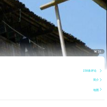

24
158条评论

简介


地图