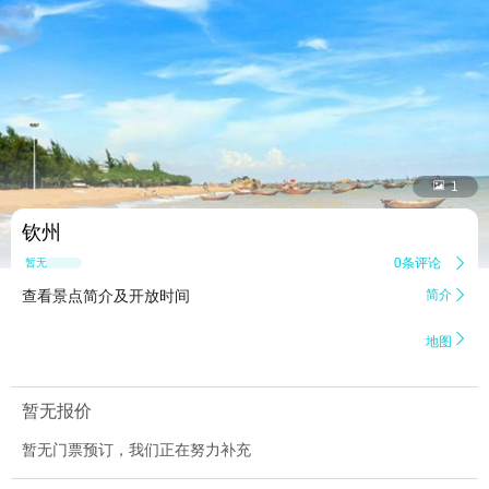


1
钦州
0条评论

暂无点评
查看景点简介及开放时间
简介


地图
暂无报价
暂无门票预订，我们正在努力补充