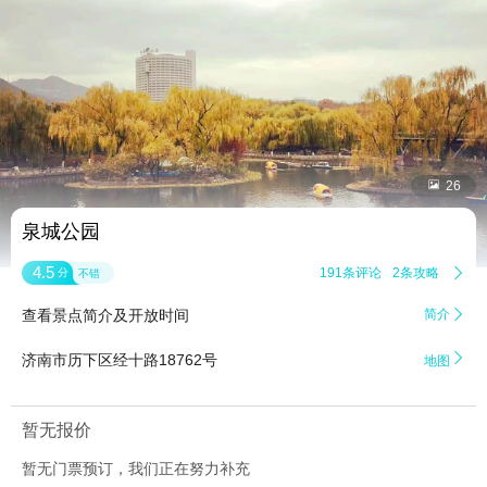


26
泉城公园
4.5
191条评论
2条攻略

分
不错
查看景点简介及开放时间
简介


济南市历下区经十路18762号
地图
暂无报价
暂无门票预订，我们正在努力补充