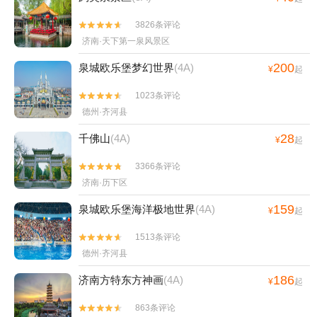
3826条评论


济南·天下第一泉风景区
200
泉城欧乐堡梦幻世界
(4A)
¥
起
1023条评论


德州·齐河县
28
千佛山
(4A)
¥
起
3366条评论


济南·历下区
159
泉城欧乐堡海洋极地世界
(4A)
¥
起
1513条评论


德州·齐河县
186
济南方特东方神画
(4A)
¥
起
863条评论

