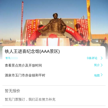


1
铁人王进喜纪念馆(AAA景区)
0条评论

暂无点评
查看景点简介及开放时间
简介


酒泉市玉门市赤金镇和平村
地图
暂无报价
暂无门票预订，我们正在努力补充