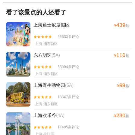
看了该景点的人还看了
439
上海迪士尼度假区
¥
起
23333条评论


上海·浦东新区
110
东方明珠
(5A)
¥
起
33904条评论


上海·浦东新区
99
上海野生动物园
(5A)
¥
起
18347条评论


上海·浦东新区
230
上海欢乐谷
(4A)
¥
起
11495条评论


上海·松江区