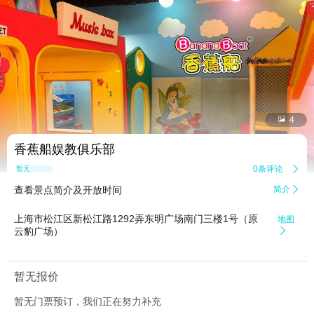


4
香蕉船娱教俱乐部
0条评论

暂无点评
查看景点简介及开放时间
简介

上海市松江区新松江路1292弄东明广场南门三楼1号（原
地图
云豹广场）

暂无报价
暂无门票预订，我们正在努力补充