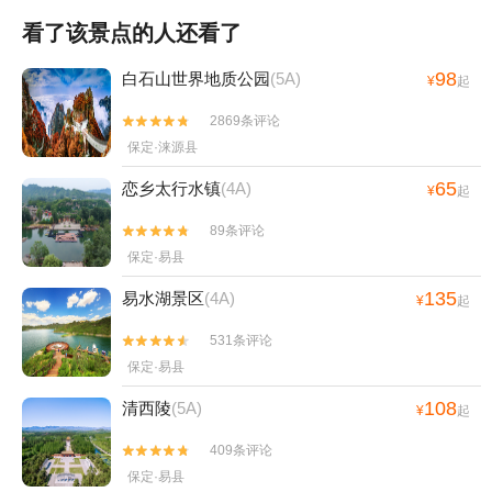
看了该景点的人还看了
98
白石山世界地质公园
(5A)
¥
起
2869条评论


保定·涞源县
65
恋乡太行水镇
(4A)
¥
起
89条评论


保定·易县
135
易水湖景区
(4A)
¥
起
531条评论


保定·易县
108
清西陵
(5A)
¥
起
409条评论


保定·易县