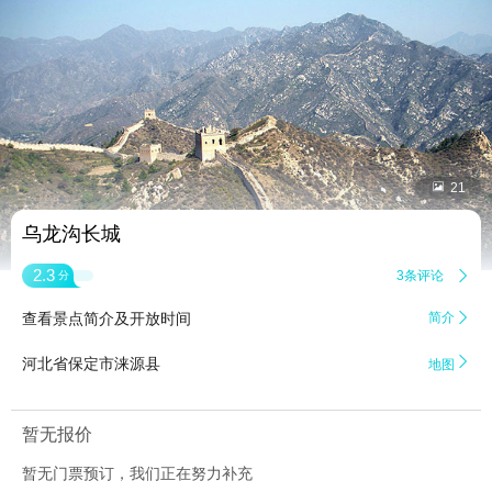


21
乌龙沟长城
2.3
3条评论

分
查看景点简介及开放时间
简介


河北省保定市涞源县
地图
暂无报价
暂无门票预订，我们正在努力补充