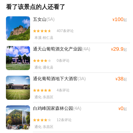
看了该景点的人还看了
100
五女山
(5A)
¥
起
407条评论


本溪·桓仁县
29.9
通天山葡萄酒文化产业园
(4A)
¥
起
0条评论


通化·通化县
38
通化葡萄酒地下大酒窖
(3A)
¥
起
4条评论


通化·东昌区
0
白鸡峰国家森林公园
(4A)
¥
起
12条评论


通化·东昌区