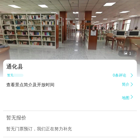


1
通化县
0条评论

暂无点评
查看景点简介及开放时间
简介


地图
暂无报价
暂无门票预订，我们正在努力补充