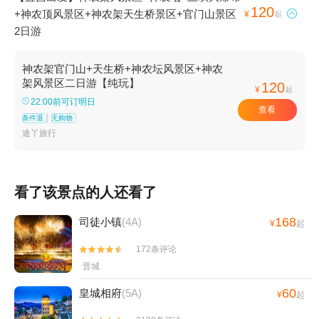
120
+神农顶风景区+神农架天生桥景区+官门山景区

¥
起
2日游
神农架官门山+天生桥+神农坛风景区+神农
架风景区二日游【纯玩】
120
¥
起
22:00前可订明日
查看
条件退
无购物
途丫旅行
看了该景点的人还看了
168
司徒小镇
(4A)
¥
起
172条评论


晋城
60
皇城相府
(5A)
¥
起