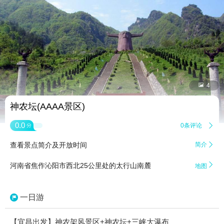


4
神农坛(AAAA景区)
0.0
0条评论

分
查看景点简介及开放时间
简介


河南省焦作沁阳市西北25公里处的太行山南麓
地图
一日游
【宜昌出发】神农架风景区+神农坛+三峡大瀑布