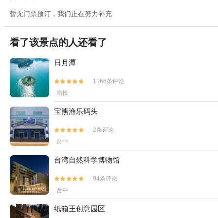
暂无门票预订，我们正在努力补充
看了该景点的人还看了
日月潭
1166条评论


南投
宝熊渔乐码头
2条评论


台中
台湾自然科学博物馆
94条评论


台中
纸箱王创意园区