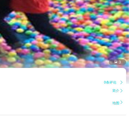

3
0条评论

简介


地图