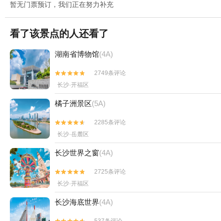
暂无门票预订，我们正在努力补充
看了该景点的人还看了
湖南省博物馆
(4A)
2749条评论


长沙·开福区
橘子洲景区
(5A)
2285条评论


长沙·岳麓区
长沙世界之窗
(4A)
2725条评论


长沙·开福区
长沙海底世界
(4A)