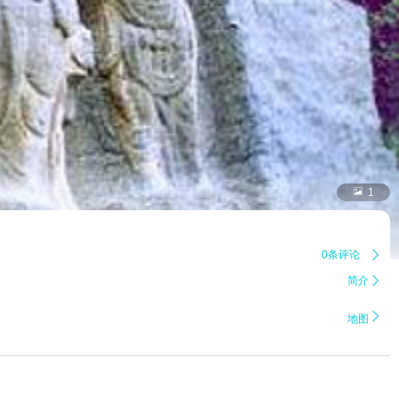

1
0条评论

简介


地图