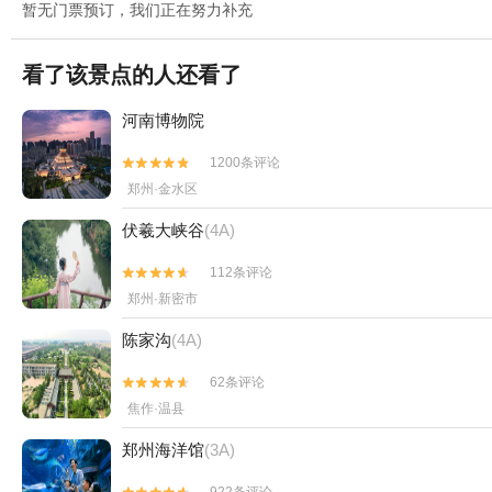
暂无门票预订，我们正在努力补充
看了该景点的人还看了
河南博物院
1200条评论


郑州·金水区
伏羲大峡谷
(4A)
112条评论


郑州·新密市
陈家沟
(4A)
62条评论


焦作·温县
郑州海洋馆
(3A)