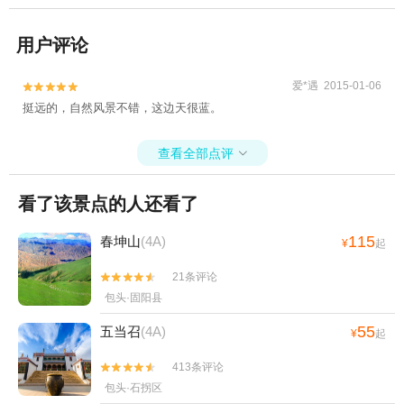
用户评论
爱*遇 2015-01-06


挺远的，自然风景不错，这边天很蓝。
查看全部点评

看了该景点的人还看了
115
春坤山
(4A)
¥
起
21条评论


包头·固阳县
55
五当召
(4A)
¥
起
413条评论


包头·石拐区