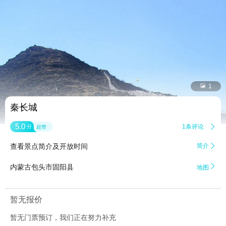


1
秦长城
5.0
1条评论

分
超赞
查看景点简介及开放时间
简介


内蒙古包头市固阳县
地图
暂无报价
暂无门票预订，我们正在努力补充