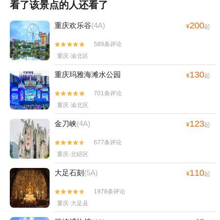
看了该景点的人还看了
200
重庆欢乐谷
(4A)
¥
起
589条评论


重庆·渝北区
130
重庆玛雅海滩水公园
¥
起
701条评论


重庆·渝北区
123
金刀峡
(4A)
¥
起
677条评论


重庆·北碚区
110
大足石刻
(5A)
¥
起
1978条评论


重庆·大足县