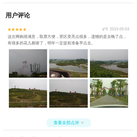
用户评论
q*0 2015-05-03


这次网购很满意，取票方便，景区里亮点很多，遗憾的是去晚了点，
有很多的花儿都谢了，明年一定提前准备早点去。
查看全部点评
