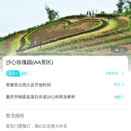


12
沙心玫瑰园(AA景区)
5.0
1条评论

分
超赞
查看景点简介及开放时间
简介


重庆市铜梁县蒲吕街道沙心村和龙桥村
地图
暂无报价
暂无门票预订，我们正在努力补充