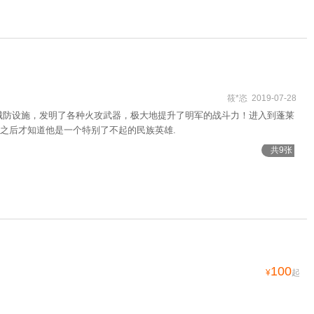
筱*恣 2019-07-28
城防设施，发明了各种火攻武器，极大地提升了明军的战斗力！进入到蓬莱
之后才知道他是一个特别了不起的民族英雄.
共9张
100
¥
起