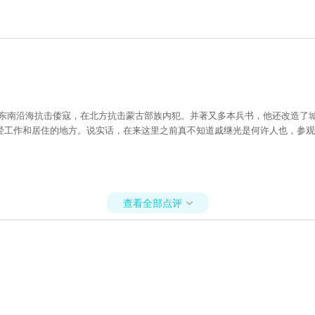
在东南沿海抗击倭寇，在北方抗击蒙古部族内犯。并著又多本兵书，他还改造了
经工作和居住的地方。说实话，在来这里之前真不知道戚继光是何许人也，参观
查看全部点评
