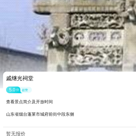
戚继光祠堂
5.0
分
超赞
查看景点简介及开放时间
山东省烟台蓬莱市城府前街中段东侧
暂无报价