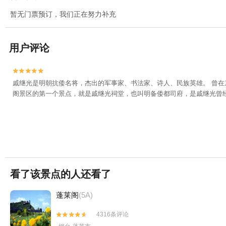
暂无门票预订，我们正在努力补充
用户评论


戚继光是明朝抗倭名将，杰出的军事家、书法家、诗人、民族英雄。 曾
阁景区的第一个景点，就是戚继光祠堂，也叫明备倭都司府，是戚继光曾
看了该景点的人还看了
蓬莱阁
(5A)
4316条评论

