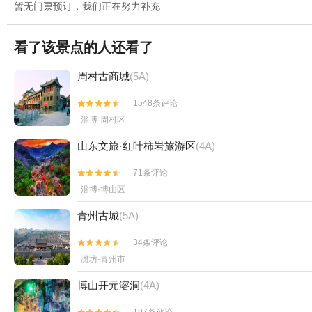
暂无门票预订，我们正在努力补充
看了该景点的人还看了
周村古商城
(5A)
1548条评论


淄博·周村区
山东文旅·红叶柿岩旅游区
(4A)
71条评论


淄博·博山区
青州古城
(5A)
34条评论


潍坊·青州市
博山开元溶洞
(4A)