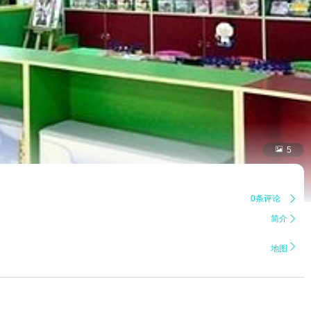

5
0条评论

简介


地图