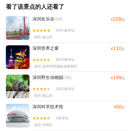
看了该景点的人还看了
228
深圳欢乐谷
(5A)
¥
起
5597条评论


深圳·南山区
110
深圳世界之窗
¥
起
8535条评论


深圳·深圳华侨城旅游度假区
199
深圳野生动物园
(4A)
¥
起
3051条评论


深圳·南山区
50
深圳科学技术馆
¥
起
5条评论


深圳·光明区