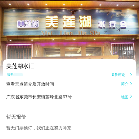


7
美莲湖水汇
0条评论

暂无点评
查看景点简介及开放时间
简介


广东省东莞市长安镇莲峰北路67号
地图
暂无报价
暂无门票预订，我们正在努力补充