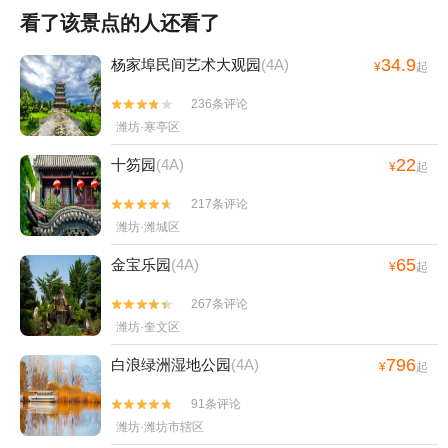
看了该景点的人还看了
34.9
杨家埠民间艺术大观园
(4A)
¥
起
236条评论


潍坊·寒亭区
22
十笏园
(4A)
¥
起
217条评论


潍坊·潍城区
65
金宝乐园
(4A)
¥
起
267条评论


潍坊·奎文区
796
白浪绿洲湿地公园
(4A)
¥
起
91条评论


潍坊·潍坊市辖区