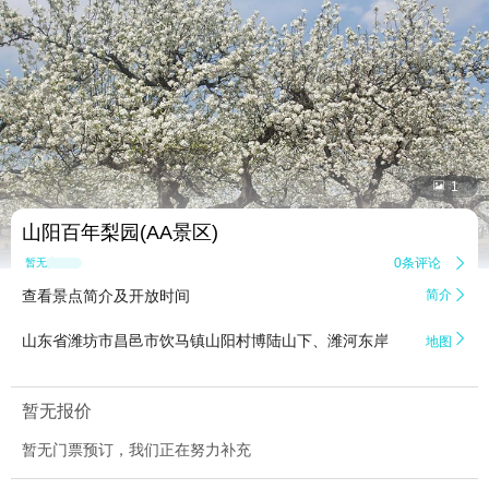


1
山阳百年梨园(AA景区)
0条评论

暂无点评
查看景点简介及开放时间
简介


山东省潍坊市昌邑市饮马镇山阳村博陆山下、潍河东岸
地图
暂无报价
暂无门票预订，我们正在努力补充