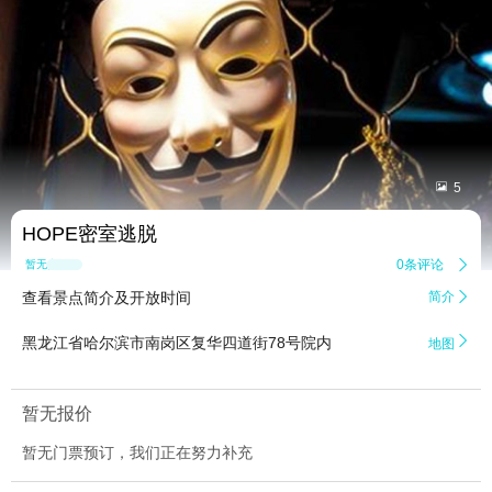


5
HOPE密室逃脱
0条评论

暂无点评
查看景点简介及开放时间
简介


黑龙江省哈尔滨市南岗区复华四道街78号院内
地图
暂无报价
暂无门票预订，我们正在努力补充