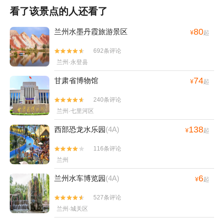
看了该景点的人还看了
80
兰州水墨丹霞旅游景区
¥
起
692条评论


兰州·永登县
74
甘肃省博物馆
¥
起
240条评论


兰州·七里河区
138
西部恐龙水乐园
(4A)
¥
起
116条评论


兰州
6
兰州水车博览园
(4A)
¥
起
527条评论


兰州·城关区