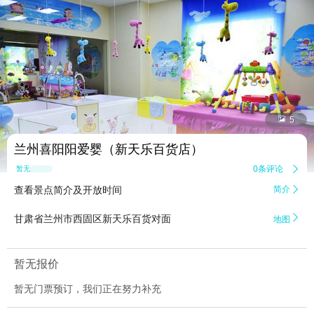


5
兰州喜阳阳爱婴（新天乐百货店）
0条评论

暂无点评
查看景点简介及开放时间
简介


甘肃省兰州市西固区新天乐百货对面
地图
暂无报价
暂无门票预订，我们正在努力补充