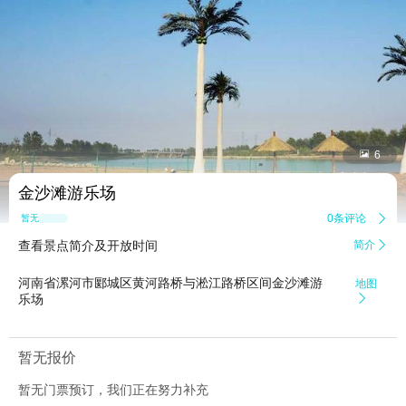


6
金沙滩游乐场
0条评论

暂无点评
查看景点简介及开放时间
简介

河南省漯河市郾城区黄河路桥与淞江路桥区间金沙滩游
地图
乐场

暂无报价
暂无门票预订，我们正在努力补充