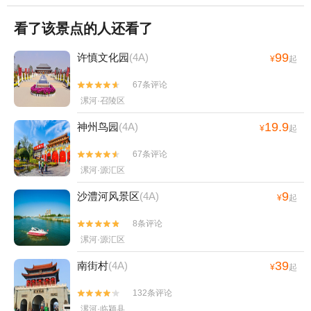
看了该景点的人还看了
99
许慎文化园
(4A)
¥
起
67条评论


漯河·召陵区
19.9
神州鸟园
(4A)
¥
起
67条评论


漯河·源汇区
9
沙澧河风景区
(4A)
¥
起
8条评论


漯河·源汇区
39
南街村
(4A)
¥
起
132条评论


漯河·临颍县