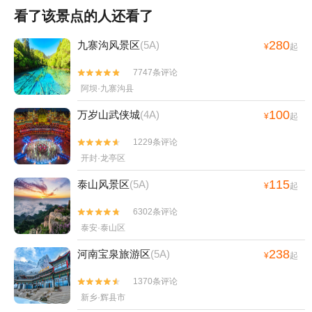
看了该景点的人还看了
280
九寨沟风景区
(5A)
¥
起
7747条评论


阿坝·九寨沟县
100
万岁山武侠城
(4A)
¥
起
1229条评论


开封·龙亭区
115
泰山风景区
(5A)
¥
起
6302条评论


泰安·泰山区
238
河南宝泉旅游区
(5A)
¥
起
1370条评论


新乡·辉县市