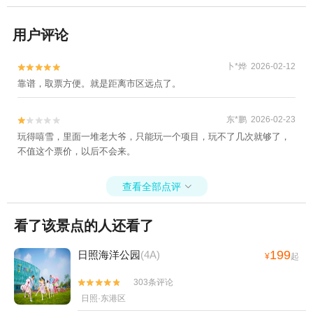
用户评论
卜*烨 2026-02-12


靠谱，取票方便。就是距离市区远点了。
东*鹏 2026-02-23


玩得嘻雪，里面一堆老大爷，只能玩一个项目，玩不了几次就够了，
不值这个票价，以后不会来。
查看全部点评

看了该景点的人还看了
199
日照海洋公园
(4A)
¥
起
303条评论


日照·东港区