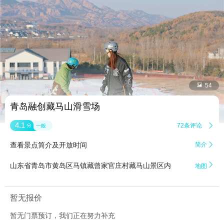


54
青岛融创藏马山滑雪场
4.1
72条评论

分
一般
查看景点简介及开放时间
简介


山东省青岛市黄岛区马镇藏曾家官庄村藏马山景区内
地图
暂无报价
暂无门票预订，我们正在努力补充