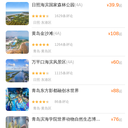
39.9
日照海滨国家森林公园
(4A)
¥
起
1629条评论


日照·东港区
108
黄岛金沙滩
(4A)
¥
起
1264条评论


青岛·黄岛区
60
万平口海滨风景区
(4A)
¥
起
1115条评论


日照·东港区
88
青岛东方影都融创水世界
¥
起
86条评论


青岛·黄岛区
76
青岛滨海学院世界动物自然生态博物馆
(4A)
¥
起