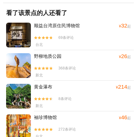
看了该景点的人还看了
32
顺益台湾原住民博物馆
¥
起
69条评论


台北
26
野柳地质公园
¥
起
368条评论


新北
214
黄金瀑布
¥
起
8条评论


新北
46
袖珍博物馆
¥
起
272条评论


台北