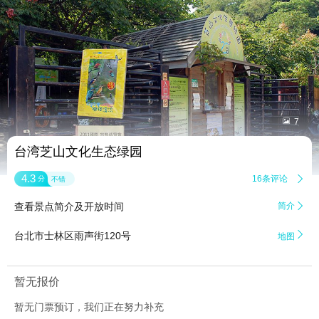


7
台湾芝山文化生态绿园
4.3
16条评论

分
不错
查看景点简介及开放时间
简介


台北市士林区雨声街120号
地图
暂无报价
暂无门票预订，我们正在努力补充