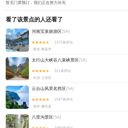
暂无门票预订，我们正在努力补充
看了该景点的人还看了
河南宝泉旅游区
(5A)
1372条评论


新乡·辉县市
太行山大峡谷八泉峡景区
(5A)
311条评论


长治·上党区
云台山风景名胜区
(5A)
2547条评论


焦作·修武县
八里沟景区
(5A)