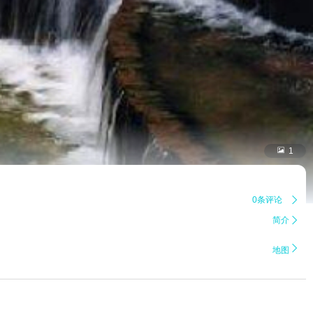

1
0条评论

简介


地图