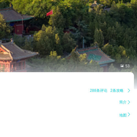

53
288条评论
2条攻略

简介


地图