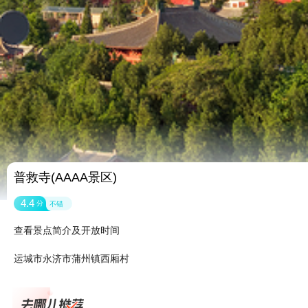
普救寺(AAAA景区)
4.4
分
不错
查看景点简介及开放时间
运城市永济市蒲州镇西厢村