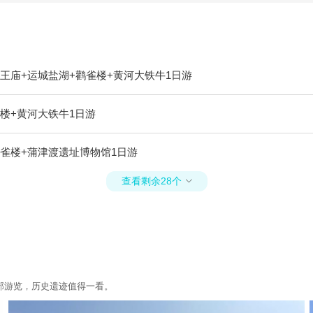
王庙+运城盐湖+鹳雀楼+黄河大铁牛1日游
楼+黄河大铁牛1日游
雀楼+蒲津渡遗址博物馆1日游
查看剩余28个

部游览，历史遗迹值得一看。