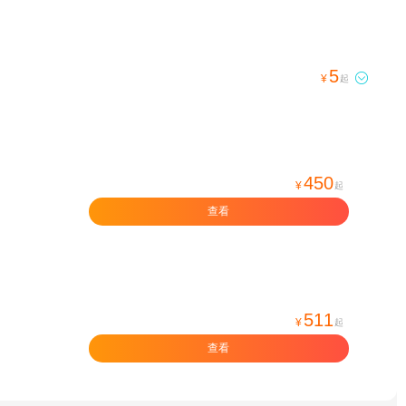
5

¥
起
450
¥
起
查看
511
¥
起
查看