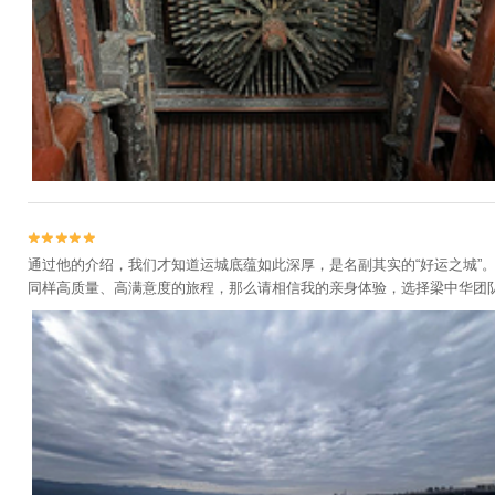


通过他的介绍，我们才知道运城底蕴如此深厚，是名副其实的“好运之城
同样高质量、高满意度的旅程，那么请相信我的亲身体验，选择梁中华团