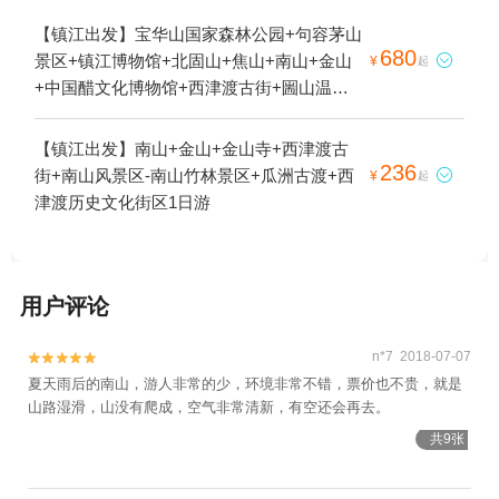
【镇江出发】宝华山国家森林公园+句容茅山
680
景区+镇江博物馆+北固山+焦山+南山+金山

¥
起
+中国醋文化博物馆+西津渡古街+圌山温泉
度假区+千华古村+镇江本地玩乐+焦山古炮
台+金山寺+圌山1日游
【镇江出发】南山+金山+金山寺+西津渡古
236
街+南山风景区-南山竹林景区+瓜洲古渡+西

¥
起
津渡历史文化街区1日游
用户评论
n*7 2018-07-07


夏天雨后的南山，游人非常的少，环境非常不错，票价也不贵，就是
山路湿滑，山没有爬成，空气非常清新，有空还会再去。
共9张