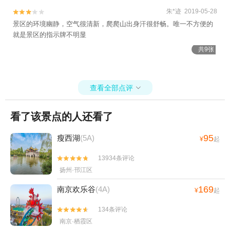
朱*迹 2019-05-28


景区的环境幽静，空气很清新，爬爬山出身汗很舒畅。唯一不方便的
就是景区的指示牌不明显
共9张
查看全部点评

看了该景点的人还看了
95
瘦西湖
(5A)
¥
起
13934条评论


扬州·邗江区
169
南京欢乐谷
(4A)
¥
起
134条评论


南京·栖霞区