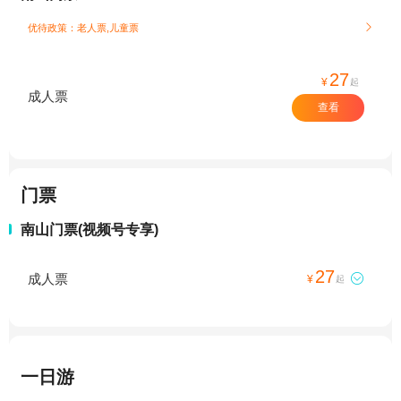
优待政策：老人票,儿童票

27
¥
起
成人票
查看
门票
南山门票(视频号专享)
27
成人票

¥
起
一日游