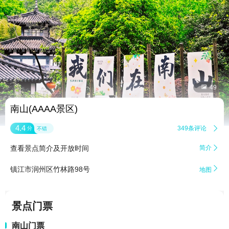


49
南山(AAAA景区)
4.4
349条评论

分
不错
查看景点简介及开放时间
简介


镇江市润州区竹林路98号
地图
景点门票
南山门票