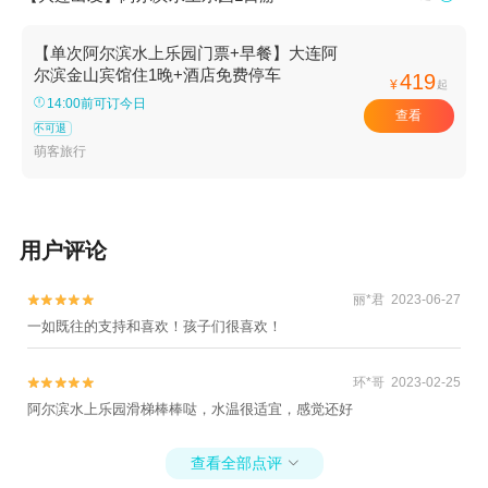
【单次阿尔滨水上乐园门票+早餐】大连阿
尔滨金山宾馆住1晚+酒店免费停车
419
¥
起
14:00前可订今日
查看
不可退
萌客旅行
用户评论
丽*君 2023-06-27


一如既往的支持和喜欢！孩子们很喜欢！
环*哥 2023-02-25


阿尔滨水上乐园滑梯棒棒哒，水温很适宜，感觉还好
查看全部点评
