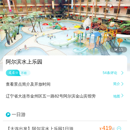


15
阿尔滨水上乐园
4.4
54条评论

分
不错
查看景点简介及开放时间
简介


辽宁省大连市金州区五一路82号阿尔滨金山宾馆旁
地图
一日游
419
【大连出发】阿尔滨水上乐园1日游

¥
起