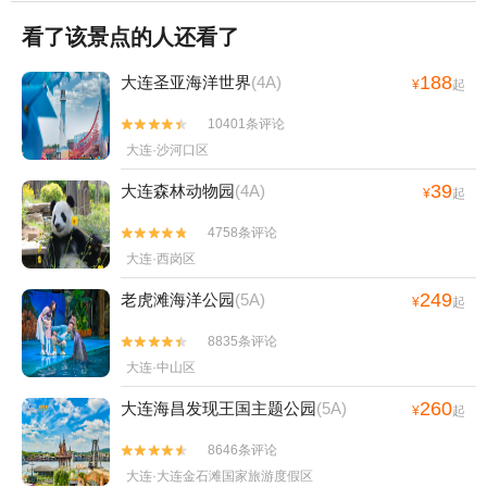
看了该景点的人还看了
188
大连圣亚海洋世界
(4A)
¥
起
10401条评论


大连·沙河口区
39
大连森林动物园
(4A)
¥
起
4758条评论


大连·西岗区
249
老虎滩海洋公园
(5A)
¥
起
8835条评论


大连·中山区
260
大连海昌发现王国主题公园
(5A)
¥
起
8646条评论


大连·大连金石滩国家旅游度假区