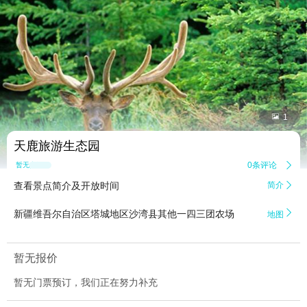


1
天鹿旅游生态园
0条评论

暂无点评
查看景点简介及开放时间
简介


新疆维吾尔自治区塔城地区沙湾县其他一四三团农场
地图
暂无报价
暂无门票预订，我们正在努力补充