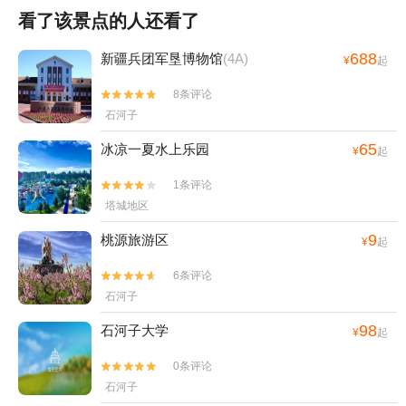
看了该景点的人还看了
688
新疆兵团军垦博物馆
(4A)
¥
起
8条评论


石河子
65
冰凉一夏水上乐园
¥
起
1条评论


塔城地区
9
桃源旅游区
¥
起
6条评论


石河子
98
石河子大学
¥
起
0条评论


石河子