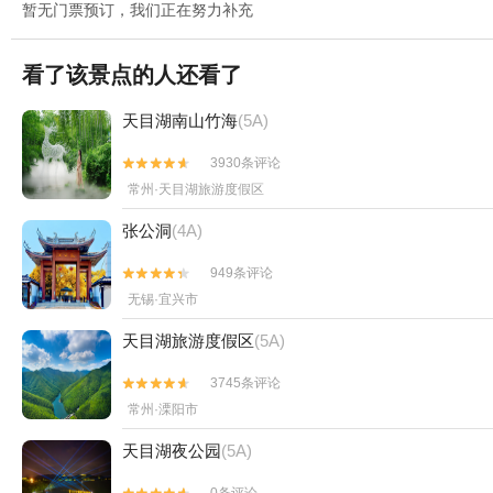
暂无门票预订，我们正在努力补充
看了该景点的人还看了
天目湖南山竹海
(5A)
3930条评论


常州·天目湖旅游度假区
张公洞
(4A)
949条评论


无锡·宜兴市
天目湖旅游度假区
(5A)
3745条评论


常州·溧阳市
天目湖夜公园
(5A)