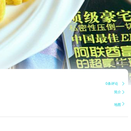

5
0条评论

简介


地图