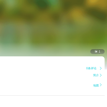

1
0条评论

简介


地图