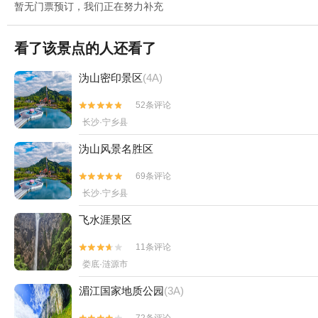
暂无门票预订，我们正在努力补充
看了该景点的人还看了
沩山密印景区
(4A)
52条评论


长沙·宁乡县
沩山风景名胜区
69条评论


长沙·宁乡县
飞水涯景区
11条评论


娄底·涟源市
湄江国家地质公园
(3A)