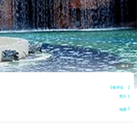

4
0条评论

简介


地图