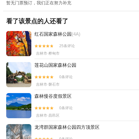
暂无门票预订，我们正在努力补充
看了该景点的人还看了
红石国家森林公园
(4A)
25条评论


吉林市·桦甸市
莲花山国家森林公园
0条评论


吉林市·磐石市
森林慢谷度假景区
0条评论


吉林市·昌邑区
龙湾群国家森林公园四方顶景区