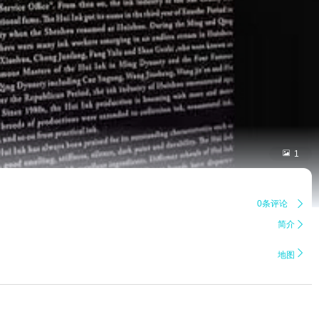

1
0条评论

简介


地图