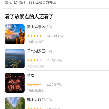
暂无门票预订，我们正在努力补充
看了该景点的人还看了
黄山风景区
(5A)
13103条评论


黄山·黄山区
千岛湖景区
(5A)
6184条评论


杭州·淳安县
呈坎
1119条评论


黄山·徽州区
鄣山大峡谷
(4A)