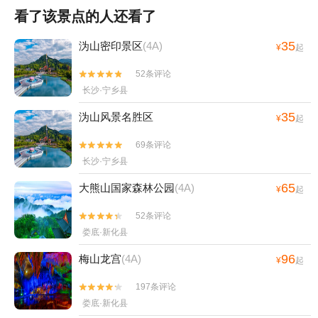
看了该景点的人还看了
35
沩山密印景区
(4A)
¥
起
52条评论


长沙·宁乡县
35
沩山风景名胜区
¥
起
69条评论


长沙·宁乡县
65
大熊山国家森林公园
(4A)
¥
起
52条评论


娄底·新化县
96
梅山龙宫
(4A)
¥
起
197条评论


娄底·新化县