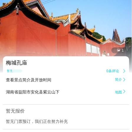


1
梅城孔庙
0条评论

暂无点评
查看景点简介及开放时间
简介


湖南省益阳市安化县紫云山下
地图
暂无报价
暂无门票预订，我们正在努力补充