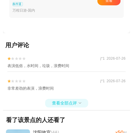
查看
风大剧院/南遥意境（表演3选1）含VIP】
条件退
万程日游-国内
用户评论
j*1 2026-07-26


表演低俗，水时间，垃圾，浪费时间
j*1 2026-07-26


非常差劲的表演，浪费时间
查看全部点评

看了该景点的人还看了
50
沈阳故宫
(4A)
¥
起