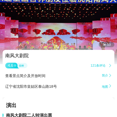


53
南风大剧院
4.6
121条评论

分
很棒
查看景点简介及开放时间
简介


辽宁省沈阳市皇姑区泰山路18号
地图
演出
南风大剧院二人转演出票