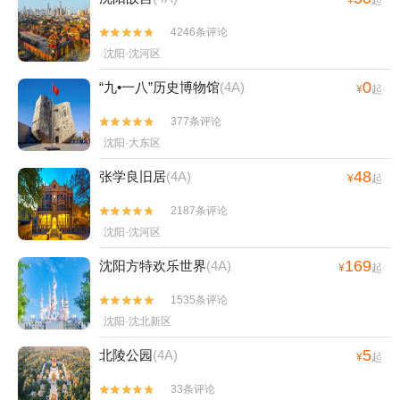
4246条评论


沈阳·沈河区
0
“九•一八”历史博物馆
(4A)
¥
起
377条评论


沈阳·大东区
48
张学良旧居
(4A)
¥
起
2187条评论


沈阳·沈河区
169
沈阳方特欢乐世界
(4A)
¥
起
1535条评论


沈阳·沈北新区
5
北陵公园
(4A)
¥
起
33条评论

