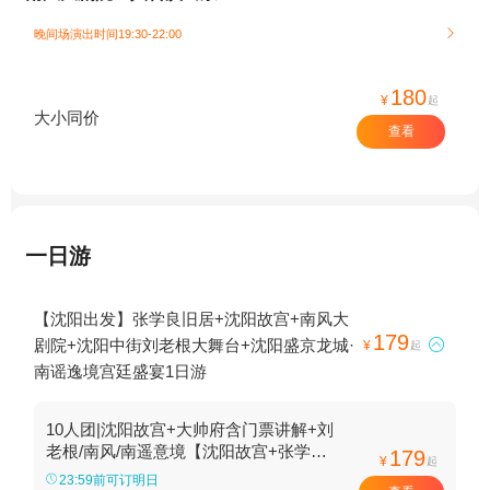
晚间场演出时间19:30-22:00

180
¥
起
大小同价
查看
一日游
【沈阳出发】张学良旧居+沈阳故宫+南风大
179
剧院+沈阳中街刘老根大舞台+沈阳盛京龙城·

¥
起
南谣逸境宫廷盛宴1日游
10人团|沈阳故宫+大帅府含门票讲解+刘
老根/南风/南遥意境【沈阳故宫+张学良
179
¥
起
旧居+赵一荻旧居门票和讲解+刘老根/南
23:59前可订明日