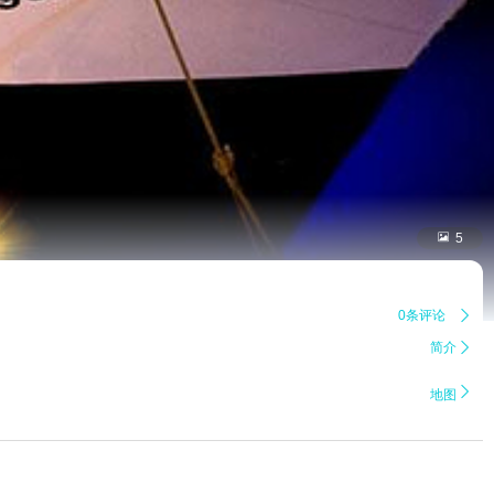

5
0条评论

简介


地图