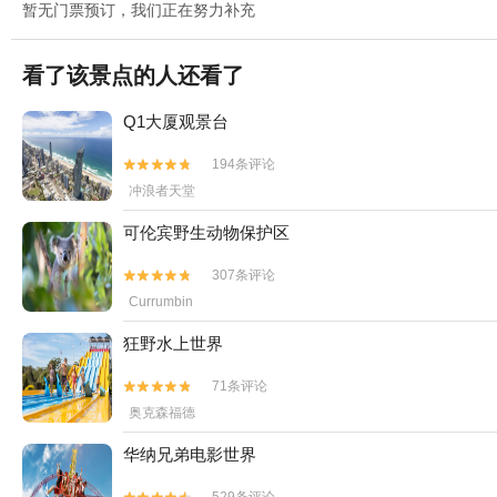
暂无门票预订，我们正在努力补充
看了该景点的人还看了
Q1大厦观景台
194条评论


冲浪者天堂
可伦宾野生动物保护区
307条评论


Currumbin
狂野水上世界
71条评论


奥克森福德
华纳兄弟电影世界