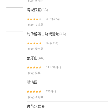
保定·南市区
满城汉墓
(4A)
302条评论


保定·满城县
刘伶醉酒古烧锅遗址
(4A)
32条评论


保定·徐水县
狼牙山
(4A)
1117条评论


保定·易县
明清园
2条评论


保定·清苑区
兴芮水世界