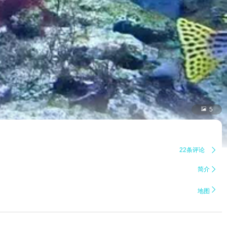

5
22条评论

简介


地图