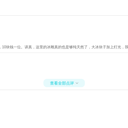
，10块钱一位。讲真，这里的冰雕真的也是够纯天然了，大冰块子加上灯光，我
查看全部点评
